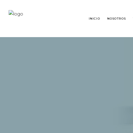
INICIO
NOSOTROS
TRASPLANTE CAPILAR
¿QU
RESTAURACIÓN DE BARBA
TRA
RESTAURACIÓN DE CEJAS
PRE
MICROPIGMENTACIÓN