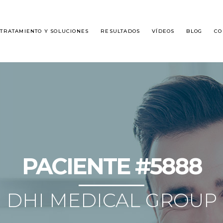
TRATAMIENTO Y SOLUCIONES
RESULTADOS
VÍDEOS
BLOG
CO
É ES DHI?
ALOPECIA MASCULINA
SPLANTE DE CABELLO
ALOPECIA FEMENINA
GUNTAS FRECUENTES
PACIENTE #5888
DHI MEDICAL GROUP