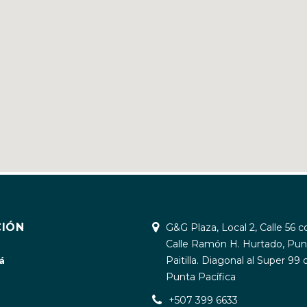
IÓN
G&G Plaza, Local 2, Calle 56 c
Calle Ramón H. Hurtado, Pun
Paitilla. Diagonal al Super 99 
á
Punta Pacífica
+507 399 6633