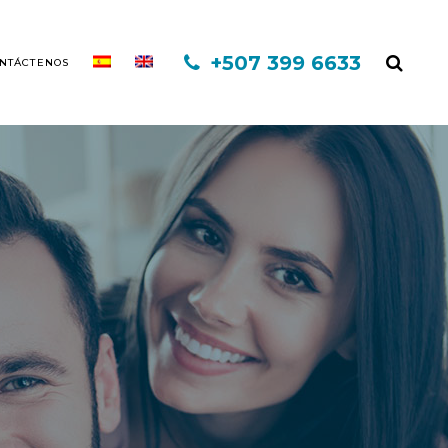
+507 399 6633
NTÁCTENOS
EXO CAPILAR DHI
MINOXIDIL
FINASTERIDE
MESOTERAPIA
PLASMA RICO EN PLAQUETAS
TERAPIA INFORED