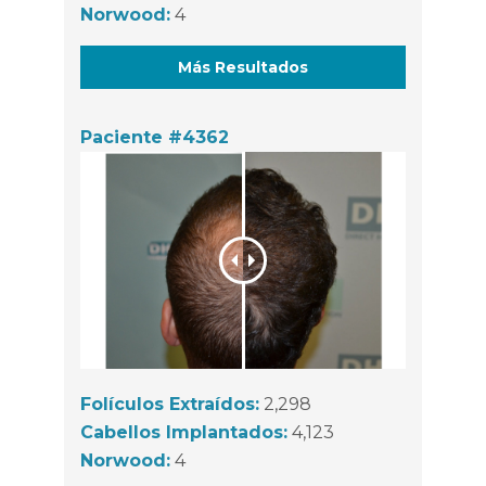
Norwood:
4
Más Resultados
Paciente #4362
Folículos Extraídos:
2,298
Cabellos Implantados:
4,123
Norwood:
4