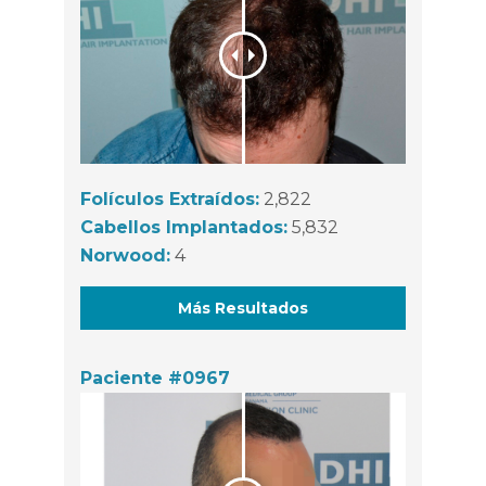
Folículos Extraídos:
2,822
Cabellos Implantados:
5,832
Norwood:
4
Más Resultados
Paciente #0967