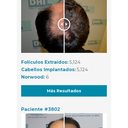
Folículos Extraídos:
5,124
Cabellos Implantados:
5,124
Norwood:
6
Más Resultados
Paciente #3802