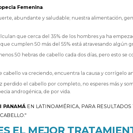
opecia Femenina
.
rte, abundante y saludable; nuestra alimentación, gené
calculan que cerca del 35% de los hombres ya ha empeza
 que cumplen 50 más del 55% está atravesando algún gra
os 50 hebras de cabello cada dos días, pero esto se con
.
 cabello va creciendo, encuentra la causa y corrígelo 
z perdido el cabello por completo, no esperes más y som
pecia androgénica, de por vida.
I PANAMÁ
EN LATINOAMÉRICA, PARA RESULTADOS 
 CABELLO.
ES EL MEJOR TRATAMIEN