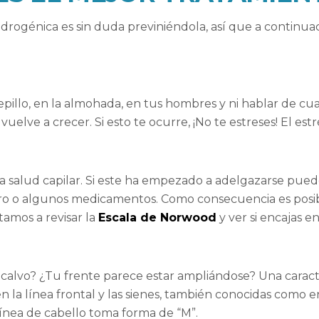
ndrogénica es sin duda previniéndola, así que a continuac
cepillo, en la almohada, en tus hombres y ni hablar de c
 vuelve a crecer. Si esto te ocurre, ¡No te estreses! El es
a salud capilar. Si este ha empezado a adelgazarse pued
arro o algunos medicamentos. Como consecuencia es posi
tamos a revisar la
Escala de Norwood
y ver si encajas e
 calvo? ¿Tu frente parece estar ampliándose? Una caracte
n la línea frontal y las sienes, también conocidas como e
línea de cabello toma forma de “M”.