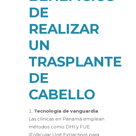
DE
REALIZAR
UN
TRASPLANTE
DE
CABELLO
Tecnología de vanguardia
:
Las clínicas en Panamá emplean
métodos como DHI y FUE
(Follicular Unit Extraction) para