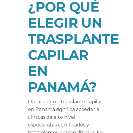
¿POR QUÉ
ELEGIR UN
TRASPLANTE
CAPILAR
EN
PANAMÁ?
Optar por un trasplante capilar
en Panamá significa acceder a
clínicas de alto nivel,
especialistas certificados y
tratamientos personalizados. En