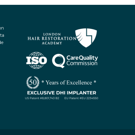
on
ta
de
WhatsApp / Let's Talk
Open
chaty