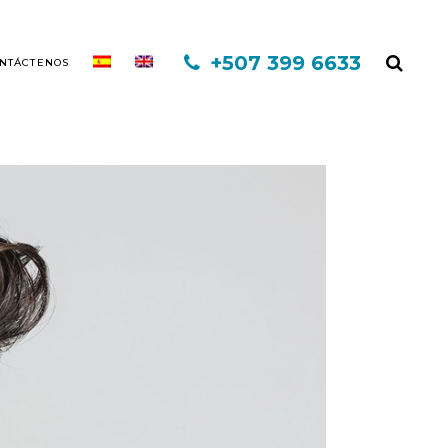
+507 399 6633
NTÁCTENOS
EXO CAPILAR DHI
MINOXIDIL
FINASTERIDE
MESOTERAPIA
PLASMA RICO EN PLAQUETAS
TERAPIA INFORED