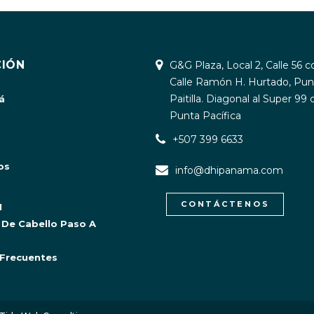
IÓN
G&G Plaza, Local 2, Calle 56 c
Calle Ramón H. Hurtado, Pun
Paitilla. Diagonal al Super 99 
á
Punta Pacífica
+507 399 6633
os
info@dhipanama.com
CONTÁCTENOS
I
 De Cabello Paso A
Frecuentes