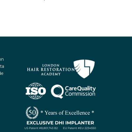
on
ta
de
WhatsApp / Let's Talk