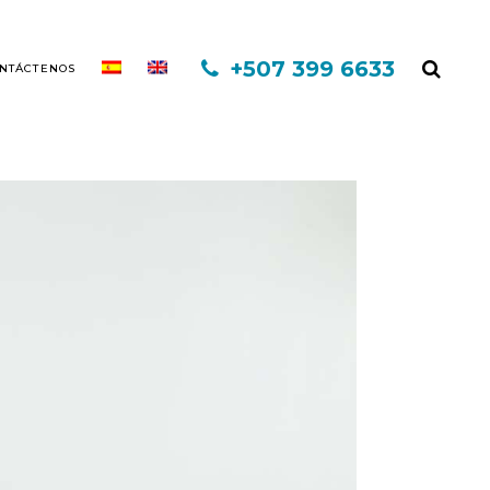
+507 399 6633
NTÁCTENOS
EXO CAPILAR DHI
MINOXIDIL
FINASTERIDE
MESOTERAPIA
PLASMA RICO EN PLAQUETAS
TERAPIA INFORED