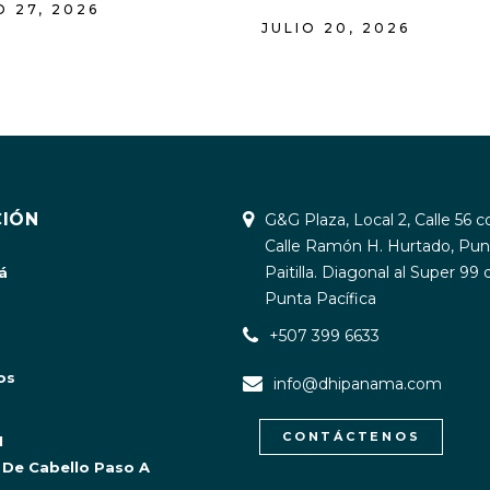
O 27, 2026
JULIO 20, 2026
IÓN
G&G Plaza, Local 2, Calle 56 c
Calle Ramón H. Hurtado, Pun
Paitilla. Diagonal al Super 99 
á
Punta Pacífica
+507 399 6633
os
info@dhipanama.com
CONTÁCTENOS
I
 De Cabello Paso A