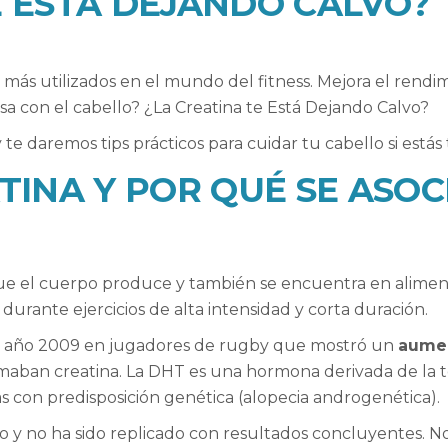
E ESTÁ DEJANDO CALVO?
más utilizados en el mundo del fitness. Mejora el rendim
a con el cabello? ¿La Creatina te Está Dejando Calvo?
y te daremos tips prácticos para cuidar tu cabello si está
TINA Y POR QUÉ SE ASOC
que el cuerpo produce y también se encuentra en alimen
durante ejercicios de alta intensidad y corta duración.
el año 2009 en jugadores de rugby que mostró un
aumen
aban creatina. La DHT es una hormona derivada de la te
s con predisposición genética (alopecia androgenética).
y no ha sido replicado con resultados concluyentes. No 