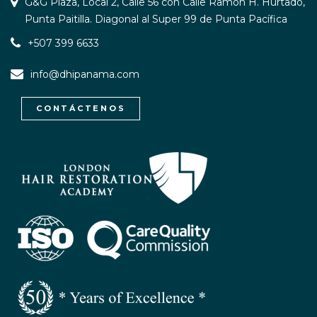
G&G Plaza, Local 2, Calle 56 con Calle Ramón H. Hurtado,
Punta Paitilla. Diagonal al Super 99 de Punta Pacífica
+507 399 6633
info@dhipanama.com
CONTÁCTENOS