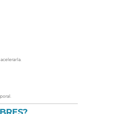
acelerarla.
poral.
MBRES?