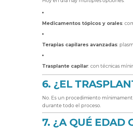
Hoy en día hay múltiples opciones:
Medicamentos tópicos y orales
: co
Terapias capilares avanzadas
: plas
Trasplante capilar
: con técnicas mín
6. ¿EL TRASPLA
No. Es un procedimiento mínimamente i
durante todo el proceso.
7. ¿A QUÉ EDAD